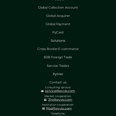
Global Collection Account
Global Acquirer
Global Payment
PyCard
Solutions
Cross-Border E-commerce
B2B Foreign Trade
Service Trades
Pytner
Contact us
Consulting service:
service@pyvio.com
Market cooperation:
314@pyvio.com
Institution cooperation:
fibd@pyvio.com
Telephone: