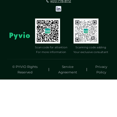
400-778-8712
Scan code for attention
Scanning code adding
For more information
Your exclusive consultant
© PYVIO Rights
Service
Privacy
|
|
Reserved
Agreement
Policy
湃沃